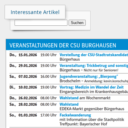
Suche
Interessante Artikel
Suchen
nach: