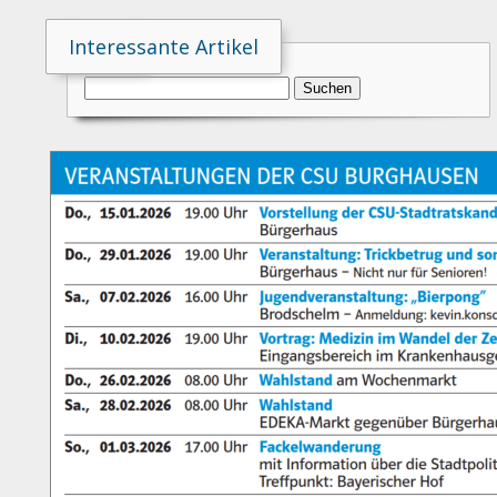
Suche
Interessante Artikel
Suchen
nach: