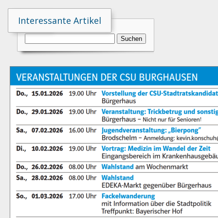
Suche
Interessante Artikel
Suchen
nach: