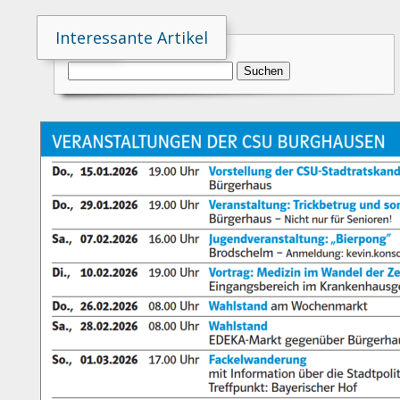
Suche
Interessante Artikel
Suchen
nach: