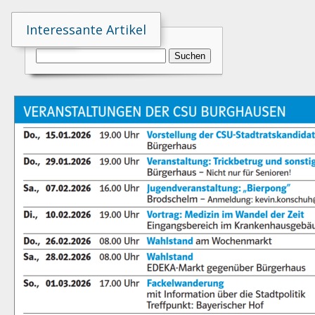
Suche
Interessante Artikel
Suchen
nach: